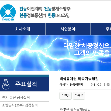
회사소개
사업분야
주
백석유치원 작동기능점검
주요실적
작성자
천둥이앤지
17-11-22 13:43
이전글
다음글
전기 통신 공사실적
소방공사(보수) 점검실적
백석유치원 작동기능점검