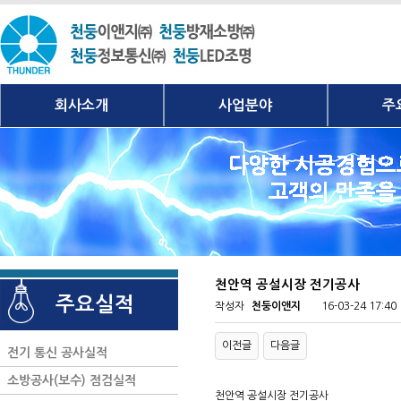
회사소개
사업분야
주
천안역 공설시장 전기공사
주요실적
작성자
천둥이앤지
16-03-24 17:40
이전글
다음글
전기 통신 공사실적
소방공사(보수) 점검실적
천안역 공설시장 전기공사